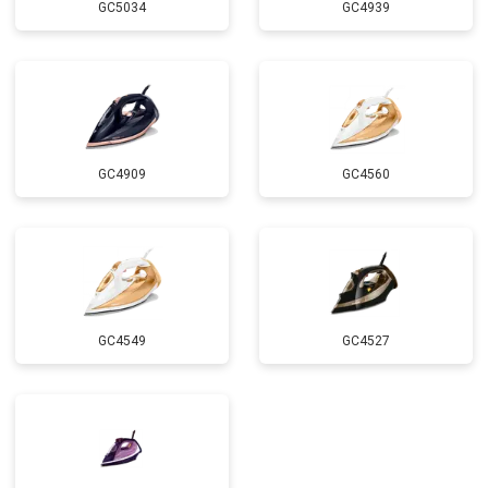
GC5034
GC4939
GC4909
GC4560
GC4549
GC4527