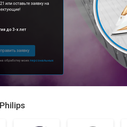
21 или оставьте заявку на
плектующие!
ия до 3-х лет
править заявку
 на обработку моих
персональных
hilips