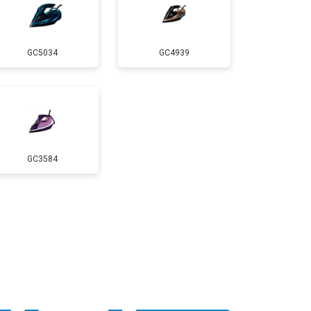
GC5034
GC4939
GC3584