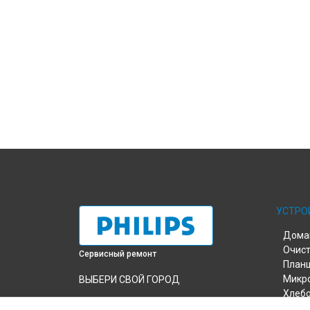
УСТРО
Дома
Очист
Сервисный ремонт
План
Микр
ВЫБЕРИ СВОЙ ГОРОД
Хлеб
Ремонт утюга GC4560 Philips в
Пыле