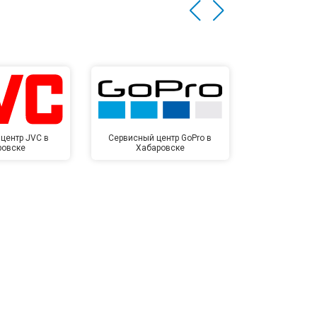
центр JVC в
Сервисный центр GoPro в
Сервисный ц
ровске
Хабаровске
Хаба