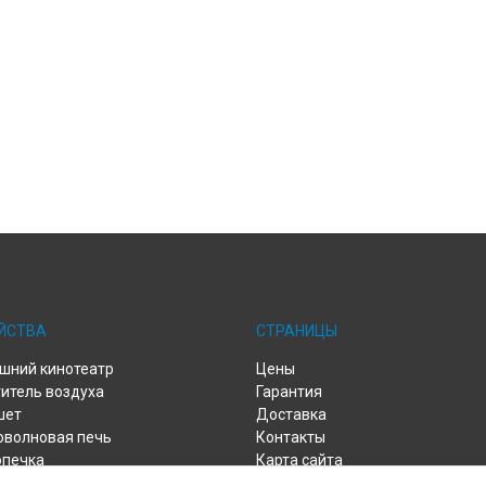
ЙСТВА
СТРАНИЦЫ
шний кинотеатр
Цены
итель воздуха
Гарантия
шет
Доставка
оволновая печь
Контакты
опечка
Карта сайта
сос