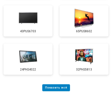
43PUS6703
65PUS8602
24PHS4022
32PHS5813