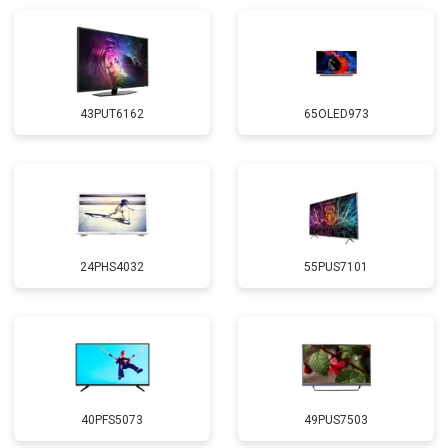
43PUT6162
65OLED973
24PHS4032
55PUS7101
40PFS5073
49PUS7503