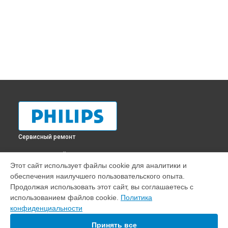
Сервисный ремонт
ВЫБЕРИ СВОЙ ГОРОД
Этот сайт использует файлы cookie для аналитики и
Замена платы обработки видеосигнала телевизора
обеспечения наилучшего пользовательского опыта.
55pfl6007T Philips в
Краснодаре
Продолжая использовать этот сайт, вы соглашаетесь с
Замена платы обработки видеосигнала телевизора
использованием файлов cookie.
Политика
55pfl6007T Philips в
Ростове-на-Дону
конфиденциальности
Замена платы обработки видеосигнала телевизора
55pfl6007T Philips в
Нижнем Новгороде
Принять все