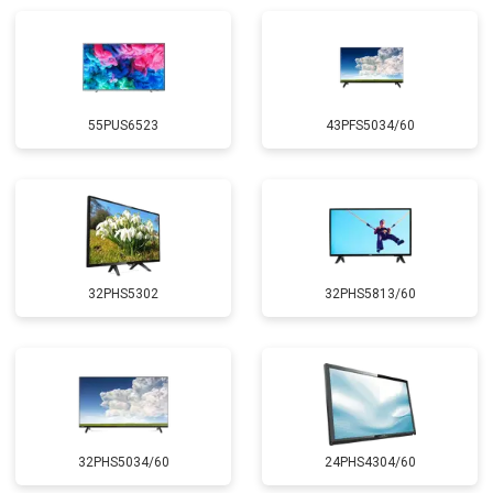
55PUS6523
43PFS5034/60
32PHS5302
32PHS5813/60
32PHS5034/60
24PHS4304/60