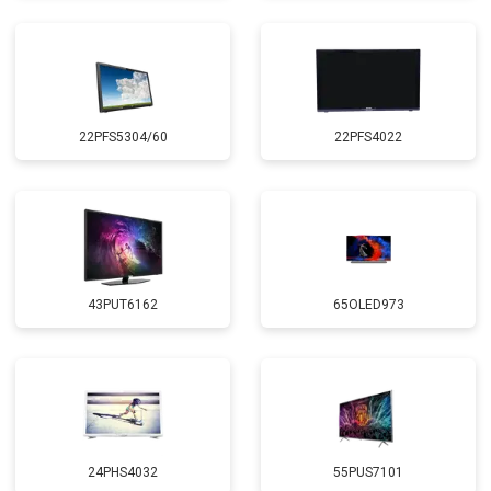
22PFS5304/60
22PFS4022
43PUT6162
65OLED973
24PHS4032
55PUS7101