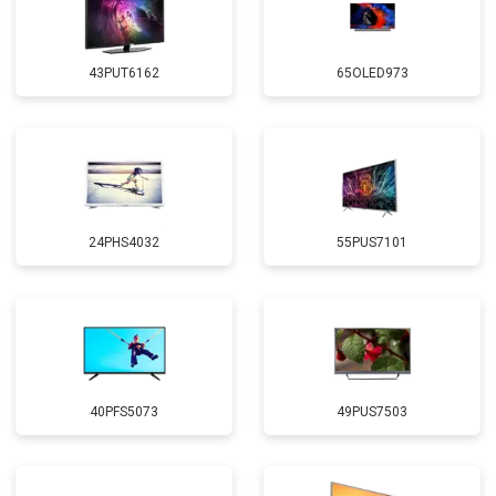
43PUT6162
65OLED973
24PHS4032
55PUS7101
40PFS5073
49PUS7503