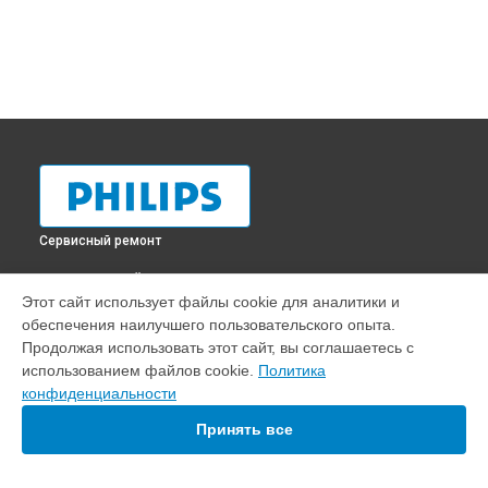
Сервисный ремонт
ВЫБЕРИ СВОЙ ГОРОД
Этот сайт использует файлы cookie для аналитики и
Прошивка телевизора 46PFL7007T/12 Philips в
Краснодаре
обеспечения наилучшего пользовательского опыта.
Прошивка телевизора 46PFL7007T/12 Philips в
Ростове-на-
Продолжая использовать этот сайт, вы соглашаетесь с
Дону
использованием файлов cookie.
Политика
Прошивка телевизора 46PFL7007T/12 Philips в
Нижнем
конфиденциальности
Новгороде
Принять все
Прошивка телевизора 46PFL7007T/12 Philips в
Новосибирске
Прошивка телевизора 46PFL7007T/12 Philips в
Челябинске