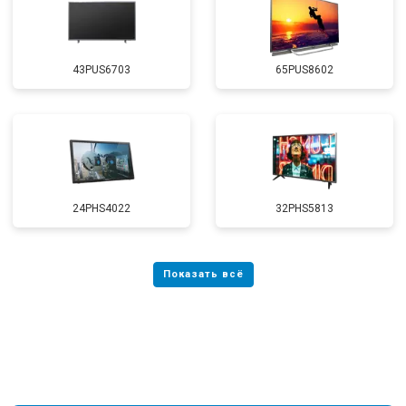
43PUS6703
65PUS8602
24PHS4022
32PHS5813