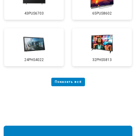
43PUS6703
65PUS8602
24PHS4022
32PHS5813