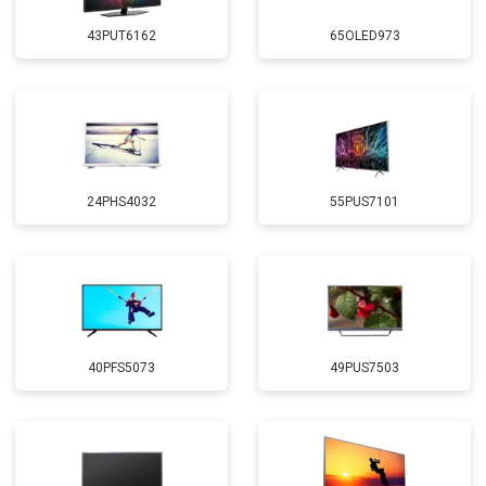
43PUT6162
65OLED973
24PHS4032
55PUS7101
40PFS5073
49PUS7503