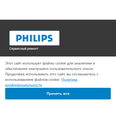
Сервисный ремонт
ВЫБЕРИ СВОЙ ГОРОД
Этот сайт использует файлы cookie для аналитики и
Замена блока питания телевизора 42PFL7403S/60 Philips в
обеспечения наилучшего пользовательского опыта.
Краснодаре
Продолжая использовать этот сайт, вы соглашаетесь с
Замена блока питания телевизора 42PFL7403S/60 Philips в
использованием файлов cookie.
Политика
Ростове-на-Дону
конфиденциальности
Замена блока питания телевизора 42PFL7403S/60 Philips в
Нижнем Новгороде
Принять все
Замена блока питания телевизора 42PFL7403S/60 Philips в
Новосибирске
Замена блока питания телевизора 42PFL7403S/60 Philips в
Челябинске