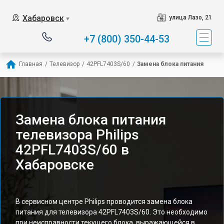
Хабаровск
улица Лазо, 21
▼
+7 (800) 350-44-53
Главная
/
Телевизор
/
42PFL7403S/60
/
Замена блока питания
Замена блока питания
телевизора Philips
42PFL7403S/60 в
Хабаровске
В сервисном центре Philips проводится замена блока
питания для телевизора 42PFL7403S/60. Это необходимо
при неисправности текущего блока, выражающейся в