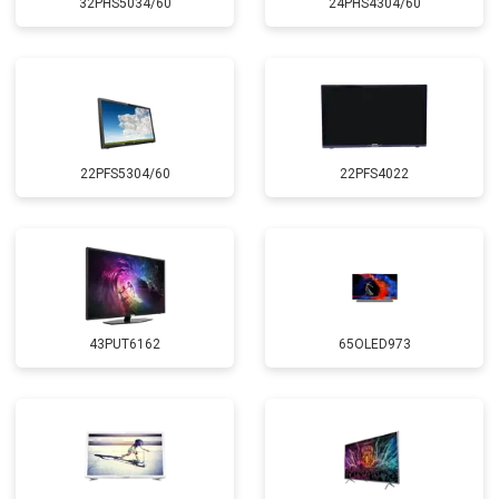
32PHS5034/60
24PHS4304/60
22PFS5304/60
22PFS4022
43PUT6162
65OLED973