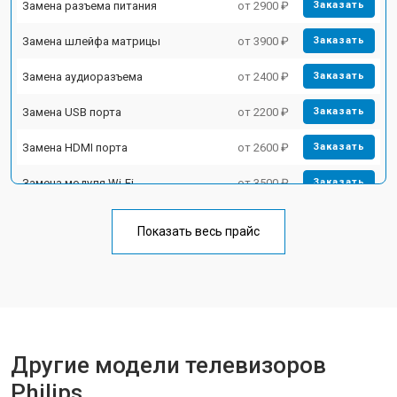
Замена разъема питания
от 2900 ₽
Заказать
Замена шлейфа матрицы
от 3900 ₽
Заказать
Замена аудиоразъема
от 2400 ₽
Заказать
Замена USB порта
от 2200 ₽
Заказать
Замена HDMI порта
от 2600 ₽
Заказать
Замена модуля Wi-Fi
от 3500 ₽
Заказать
Замена лампы подсветки
от 5200 ₽
Заказать
Показать весь прайс
Ремонт блока управления
от 3100 ₽
Заказать
Замена блока питания
от 3700 ₽
Заказать
Замена матрицы
от 5500 ₽
Заказать
Другие модели телевизоров
Прошивка
от 3900 ₽
Заказать
Philips
Замена трансформаторов
от 4800 ₽
Заказать