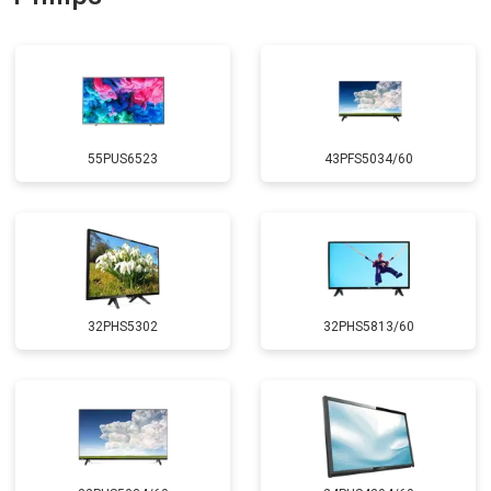
подсветки
55PUS6523
43PFS5034/60
32PHS5302
32PHS5813/60