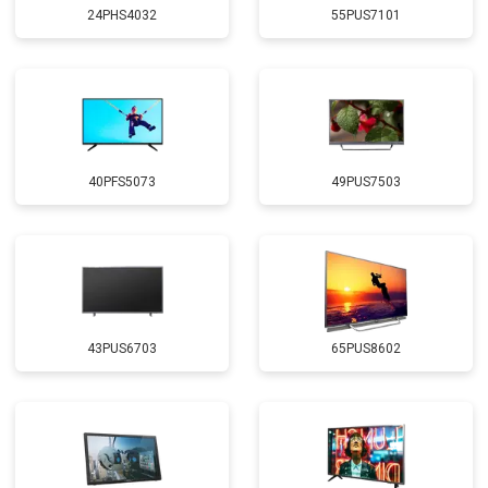
24PHS4032
55PUS7101
40PFS5073
49PUS7503
43PUS6703
65PUS8602