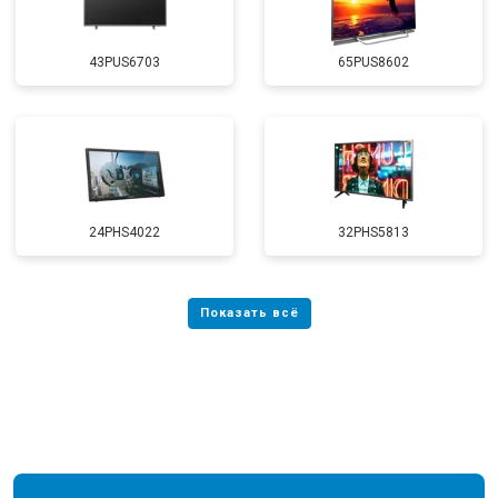
43PUS6703
65PUS8602
24PHS4022
32PHS5813