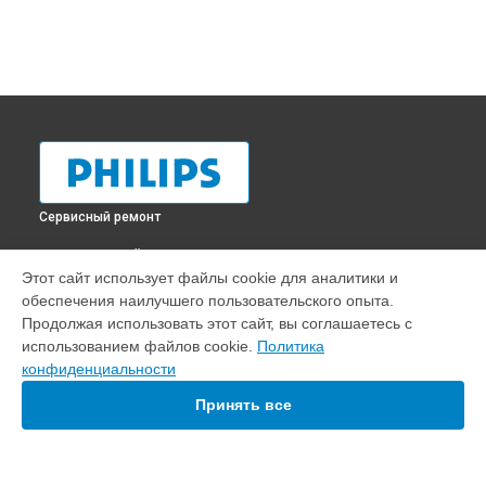
Сервисный ремонт
ВЫБЕРИ СВОЙ ГОРОД
Этот сайт использует файлы cookie для аналитики и
Замена шнура питания телевизора 42pfl6877t/60 Philips в
обеспечения наилучшего пользовательского опыта.
Краснодаре
Продолжая использовать этот сайт, вы соглашаетесь с
Замена шнура питания телевизора 42pfl6877t/60 Philips в
использованием файлов cookie.
Политика
Ростове-на-Дону
конфиденциальности
Замена шнура питания телевизора 42pfl6877t/60 Philips в
Нижнем Новгороде
Принять все
Замена шнура питания телевизора 42pfl6877t/60 Philips в
Новосибирске
Замена шнура питания телевизора 42pfl6877t/60 Philips в
Челябинске