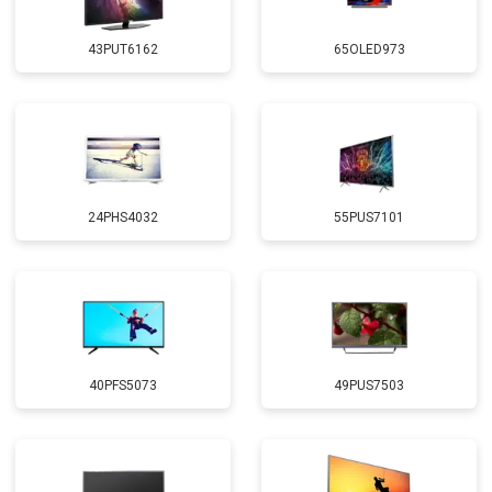
43PUT6162
65OLED973
24PHS4032
55PUS7101
40PFS5073
49PUS7503