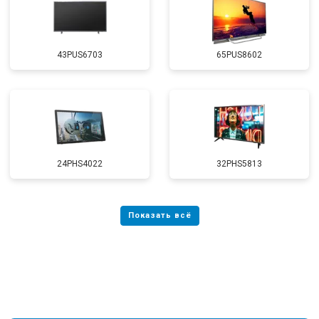
43PUS6703
65PUS8602
24PHS4022
32PHS5813