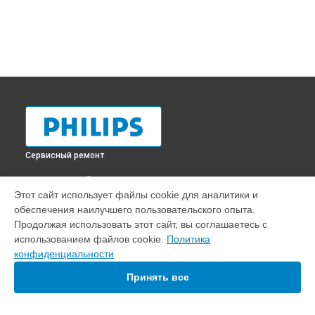
Сервисный ремонт
ВЫБЕРИ СВОЙ ГОРОД
Этот сайт использует файлы cookie для аналитики и
Диагностика телевизора 42PFL4606H/60 Philips в
обеспечения наилучшего пользовательского опыта.
Краснодаре
Продолжая использовать этот сайт, вы соглашаетесь с
Диагностика телевизора 42PFL4606H/60 Philips в
Ростове-
использованием файлов cookie.
Политика
на-Дону
конфиденциальности
Диагностика телевизора 42PFL4606H/60 Philips в
Нижнем
Новгороде
Принять все
Диагностика телевизора 42PFL4606H/60 Philips в
Новосибирске