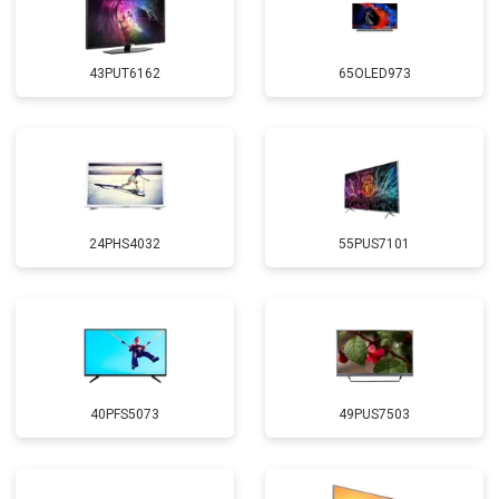
43PUT6162
65OLED973
24PHS4032
55PUS7101
40PFS5073
49PUS7503