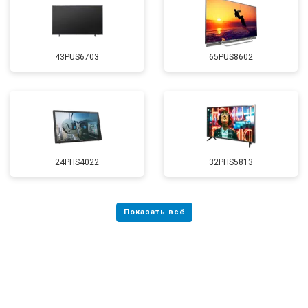
43PUS6703
65PUS8602
24PHS4022
32PHS5813