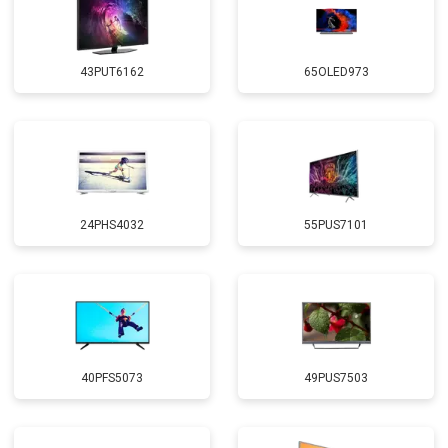
43PUT6162
65OLED973
24PHS4032
55PUS7101
40PFS5073
49PUS7503