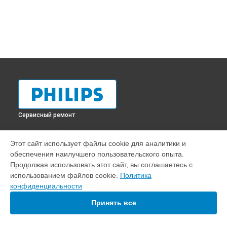
Сервисный ремонт
ВЫБЕРИ СВОЙ ГОРОД
Этот сайт использует файлы cookie для аналитики и
Замена трансформаторов подсветки телевизора
обеспечения наилучшего пользовательского опыта.
32PFL5008T/60 Philips в
Краснодаре
Продолжая использовать этот сайт, вы соглашаетесь с
Замена трансформаторов подсветки телевизора
использованием файлов cookie.
Политика
32PFL5008T/60 Philips в
Ростове-на-Дону
конфиденциальности
Замена трансформаторов подсветки телевизора
32PFL5008T/60 Philips в
Нижнем Новгороде
Принять все
Замена трансформаторов подсветки телевизора
32PFL5008T/60 Philips в
Новосибирске