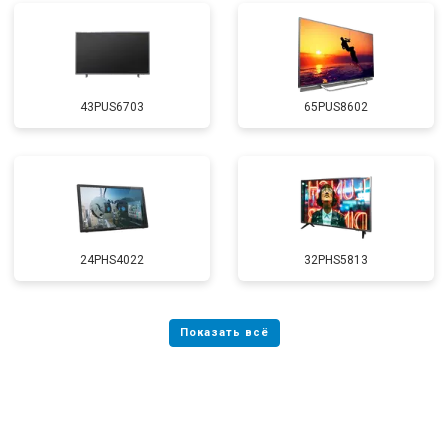
43PUS6703
65PUS8602
24PHS4022
32PHS5813