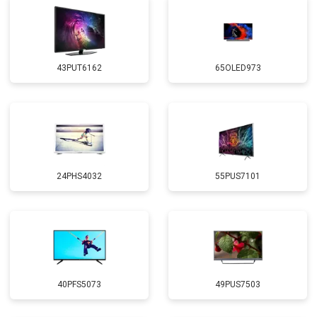
43PUT6162
65OLED973
24PHS4032
55PUS7101
40PFS5073
49PUS7503