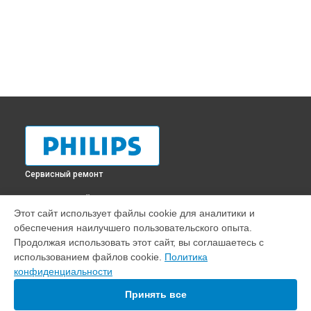
Сервисный ремонт
ВЫБЕРИ СВОЙ ГОРОД
Этот сайт использует файлы cookie для аналитики и
Замена шлейфа матрицы телевизора 26OPFL3403/60
обеспечения наилучшего пользовательского опыта.
Philips в
Краснодаре
Продолжая использовать этот сайт, вы соглашаетесь с
Замена шлейфа матрицы телевизора 26OPFL3403/60
использованием файлов cookie.
Политика
Philips в
Ростове-на-Дону
конфиденциальности
Замена шлейфа матрицы телевизора 26OPFL3403/60
Philips в
Нижнем Новгороде
Принять все
Замена шлейфа матрицы телевизора 26OPFL3403/60