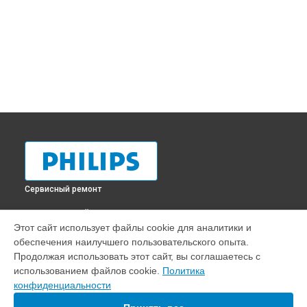
Сервисный ремонт
ВЫБЕРИ СВОЙ ГОРОД
Этот сайт использует файлы cookie для аналитики и
Ремонт принтера Philips в
Краснодаре
обеспечения наилучшего пользовательского опыта.
Ремонт принтера Philips в
Ростове-на-Дону
Продолжая использовать этот сайт, вы соглашаетесь с
Ремонт принтера Philips в
Нижнем Новгороде
использованием файлов cookie.
Политика
конфиденциальности
Ремонт принтера Philips в
Новосибирске
Ремонт принтера Philips в
Челябинске