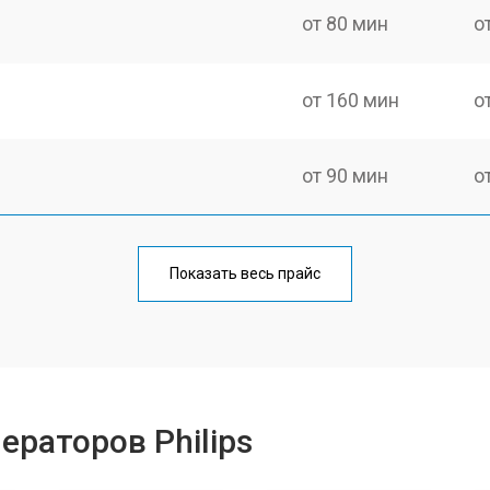
от 80 мин
о
от 160 мин
о
от 90 мин
о
от 110 мин
о
Показать весь прайс
от 70 мин
о
ры
от 90 мин
о
ераторов Philips
от 140 мин
о