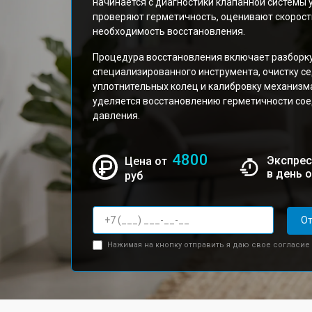
начинается с диагностики клапанной системы
проверяют герметичность, оценивают скорост
необходимость восстановления.
Процедура восстановления включает разборку
специализированного инструмента, очистку се
уплотнительных колец и калибровку механизм
уделяется восстановлению герметичности сое
давления.
4800
Экспрес
Цена от
в день 
руб
От
Нажимая на кнопку отправить я даю свое согласие