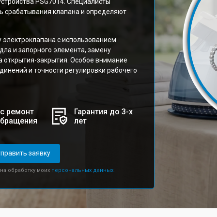
 устройства PSG7014. Специалисты
ь срабатывания клапана и определяют
 электроклапана с использованием
дла и запорного элемента, замену
а открытия-закрытия. Особое внимание
динений и точности регулировки рабочего
с ремонт
Гарантия до 3-х
обращения
лет
править заявку
 на обработку моих
персональных данных.