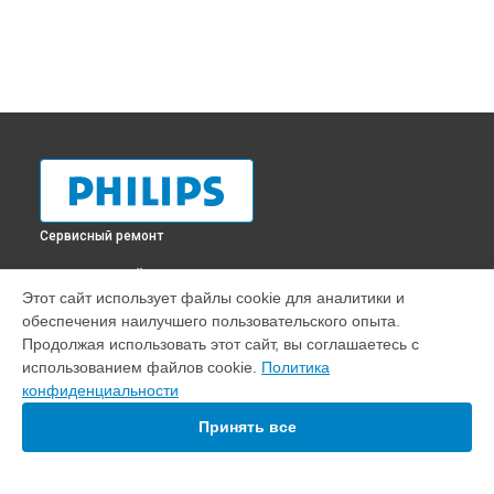
Сервисный ремонт
ВЫБЕРИ СВОЙ ГОРОД
Этот сайт использует файлы cookie для аналитики и
Ремонт парогенератора PerfectCare 7000 Series PSG7130
обеспечения наилучшего пользовательского опыта.
Philips в
Краснодаре
Продолжая использовать этот сайт, вы соглашаетесь с
Ремонт парогенератора PerfectCare 7000 Series PSG7130
использованием файлов cookie.
Политика
Philips в
Ростове-на-Дону
конфиденциальности
Ремонт парогенератора PerfectCare 7000 Series PSG7130
Philips в
Нижнем Новгороде
Принять все
Ремонт парогенератора PerfectCare 7000 Series PSG7130
Philips в
Новосибирске
Ремонт парогенератора PerfectCare 7000 Series PSG7130