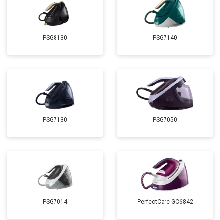
PSG8130
PSG7140
PSG7130
PSG7050
PSG7014
PerfectCare GC6842