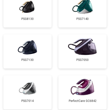
PSG8130
PSG7140
PSG7130
PSG7050
PSG7014
PerfectCare GC6842