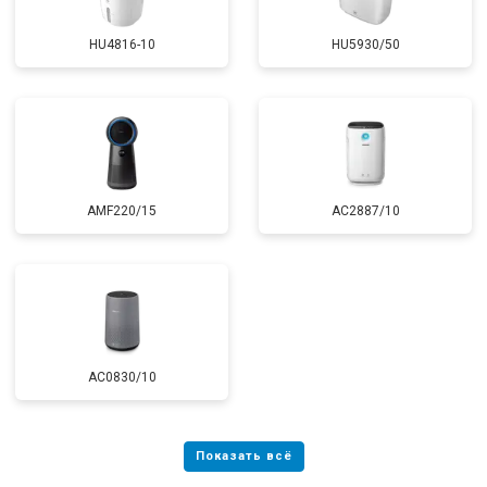
HU4816-10
HU5930/50
AMF220/15
AC2887/10
AC0830/10