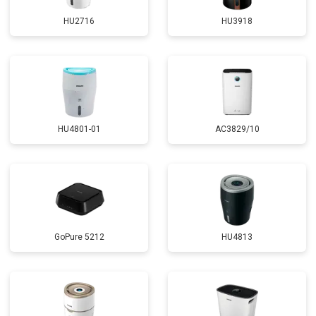
HU2716
HU3918
HU4801-01
AC3829/10
GoPure 5212
HU4813