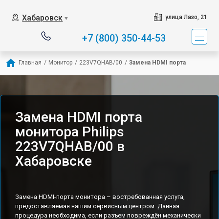
Хабаровск
улица Лазо, 21
▼
+7 (800) 350-44-53
Главная
/
Монитор
/
223V7QHAB/00
/
Замена HDMI порта
Замена HDMI порта
монитора Philips
223V7QHAB/00 в
Хабаровске
Замена HDMI-порта монитора – востребованная услуга,
предоставляемая нашим сервисным центром. Данная
процедура необходима, если разъем повреждён механически