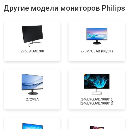
Другие модели мониторов Philips
276E8FJAB/00
273V7QJAB (00/01)
272V8A
246E9QJAB/00(01)
[246E9QJAB/00(01)]