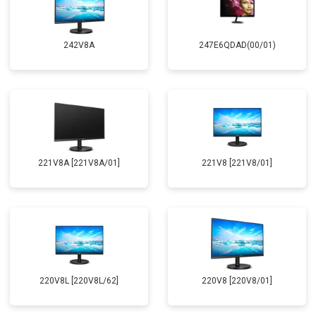
242V8A
247E6QDAD(00/01)
221V8A [221V8A/01]
221V8 [221V8/01]
220V8L [220V8L/62]
220V8 [220V8/01]