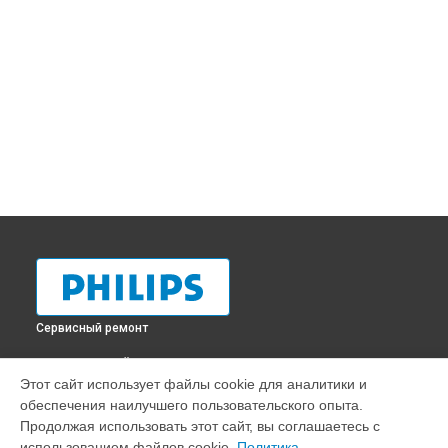
Сервисный ремонт
ВЫБЕРИ СВОЙ ГОРОД
Этот сайт использует файлы cookie для аналитики и
Ремонт монитора 221V8A [221V8A/01] Philips в
Краснодаре
обеспечения наилучшего пользовательского опыта.
Ремонт монитора 221V8A [221V8A/01] Philips в
Ростове-на-
Продолжая использовать этот сайт, вы соглашаетесь с
Дону
использованием файлов cookie.
Политика