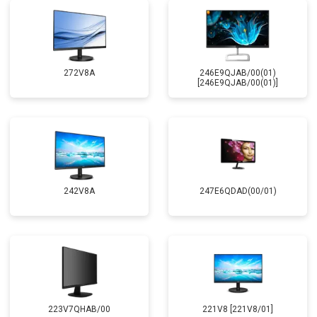
272V8A
246E9QJAB/00(01)
[246E9QJAB/00(01)]
242V8A
247E6QDAD(00/01)
223V7QHAB/00
221V8 [221V8/01]