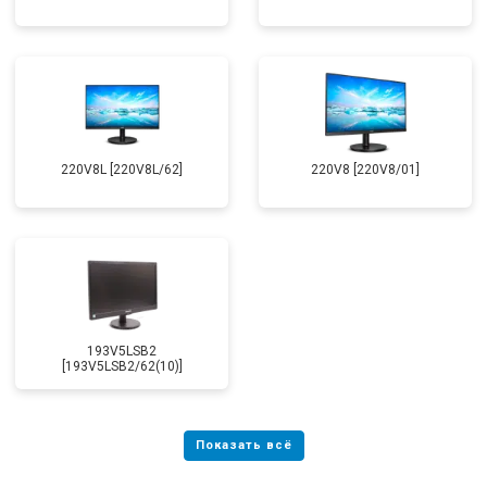
220V8L [220V8L/62]
220V8 [220V8/01]
193V5LSB2
[193V5LSB2/62(10)]