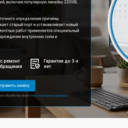
ей, включая популярную линейку 220V8L
 точного определения причины
кает старый порт и устанавливает новый
монтных работ применяется специальный
вреждение внутренних схем и
с ремонт
Гарантия до 3-х
обращения
лет
править заявку
 на обработку моих
персональных данных.