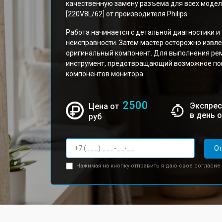
качественную замену разъема для всех модел
[220V8L/62] от производителя Philips.
Работа начинается с детальной диагностики и
неисправности. Затем мастер осторожно извле
оригинальный компонент. Для выполнения ре
инструмент, предотвращающий возможное по
компонентов монитора.
2500
Экспрес
Цена от
в день 
руб
От
Нажимая на кнопку отправить я даю свое согласие