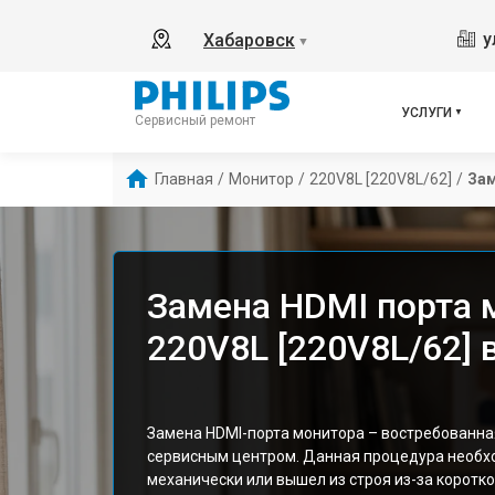
у
Хабаровск
▼
УСЛУГИ
Сервисный ремонт
Главная
/
Монитор
/
220V8L [220V8L/62]
/
Зам
Замена HDMI порта м
220V8L [220V8L/62] 
Замена HDMI-порта монитора – востребованна
сервисным центром. Данная процедура необх
механически или вышел из строя из-за коротк