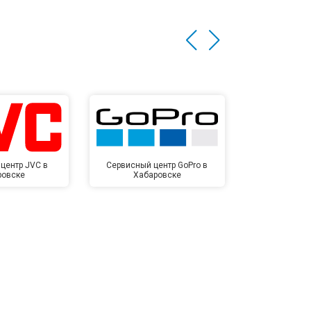
центр JVC в
Сервисный центр GoPro в
Сервисный ц
ровске
Хабаровске
Хаба