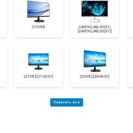
272V8A
246E9QJAB/00(01)
[246E9QJAB/00(01)]
221V8 [221V8/01]
220V8 [220V8/01]