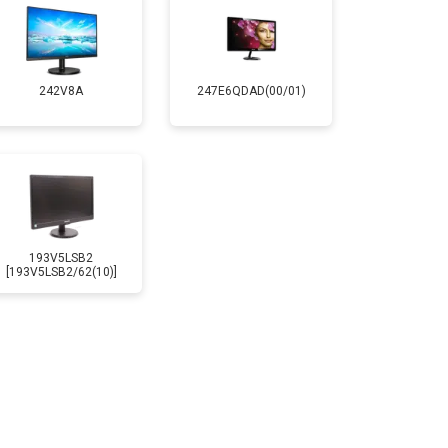
242V8A
247E6QDAD(00/01)
193V5LSB2
[193V5LSB2/62(10)]