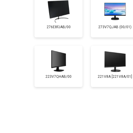
276E8FJAB/00
273V7QJAB (00/01)
223V7QHAB/00
221V8A [221V8A/01]