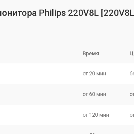
онитора Philips 220V8L [220V8L
Время
Ц
от 20 мин
б
от 60 мин
о
от 120 мин
о