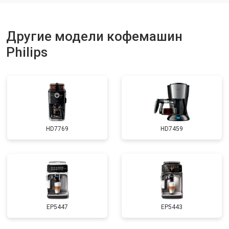
Другие модели кофемашин
Philips
HD7769
HD7459
EP5447
EP5443