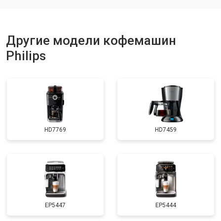
Другие модели кофемашин
Philips
HD7769
HD7459
EP5447
EP5444