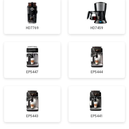
HD7769
HD7459
EP5447
EP5444
EP5443
EP5441