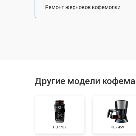
Ремонт жерновов кофемолки
Ремонт термоблока/пароблока
Ремонт кофемолки
Замена прокладок
Другие модели кофемаш
Декальцинация
Ремонт заварного механизма
HD7769
HD7459