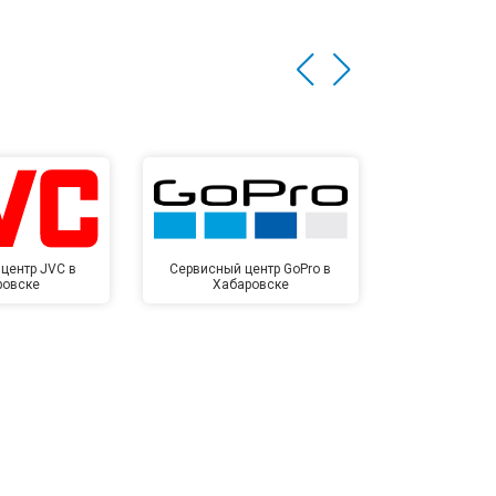
центр JVC в
Сервисный центр GoPro в
Сервисный ц
ровске
Хабаровске
Хаба