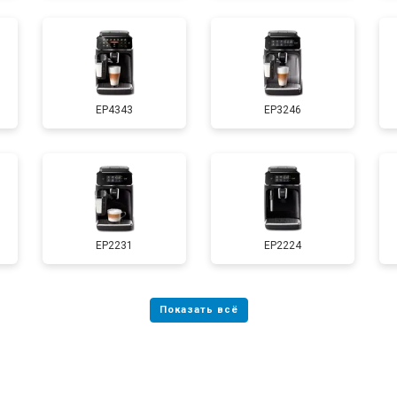
EP4343
EP3246
EP2231
EP2224