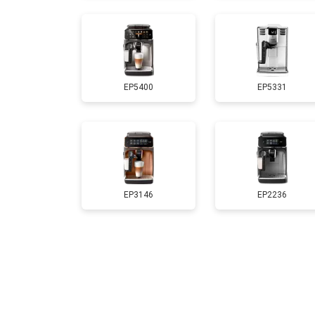
EP5400
EP5331
EP3146
EP2236