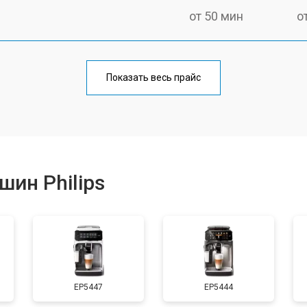
от 50 мин
о
от 90 мин
о
Показать весь прайс
от 50 мин
о
от 70 мин
о
ин Philips
от 50 мин
о
от 80 мин
о
EP5447
EP5444