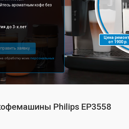
айтесь ароматным кофе без
ия до 3-х лет
Цена ремон
от 1900 р.
править заявку
 на обработку моих
персональных
кофемашины Philips EP3558