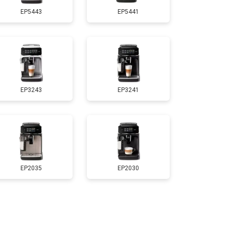
EP5443
EP5441
EP3243
EP3241
EP2035
EP2030