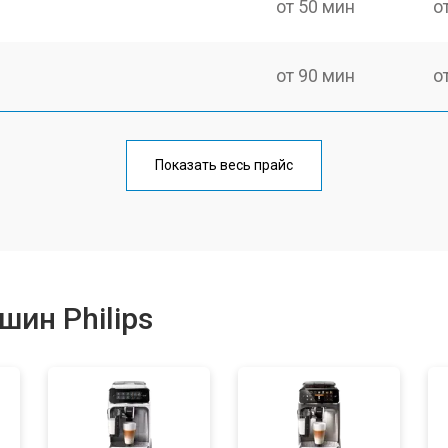
от 50 мин
о
от 90 мин
о
от 50 мин
о
Показать весь прайс
от 70 мин
о
от 50 мин
о
ин Philips
от 80 мин
о