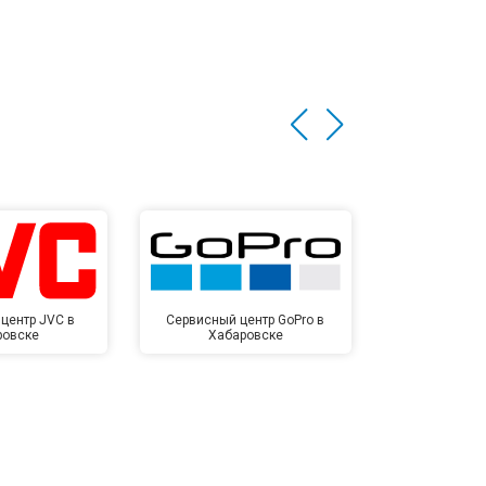
центр JVC в
Сервисный центр GoPro в
Сервисный ц
ровске
Хабаровске
Хаба