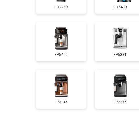
HD7769
HD7459
EP5400
EP5331
EP3146
EP2236