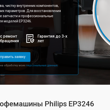
а, чистку внутренних компонентов,
чих параметров. Для восстановления
е запчасти и профессиональные
ля моделей EP3246.
с ремонт
Гарантия до 3-х
обращения
лет
править заявку
 на обработку моих
персональных данных.
кофемашины Philips EP3246