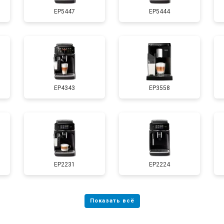
EP5447
EP5444
EP4343
EP3558
EP2231
EP2224