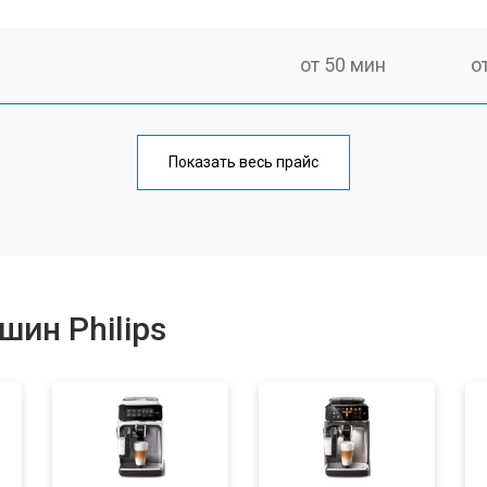
от 50 мин
о
от 90 мин
о
Показать весь прайс
от 50 мин
о
от 70 мин
о
ин Philips
от 80 мин
о