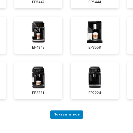
EP5447
EP5444
EP4343
EP3558
EP2231
EP2224